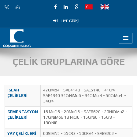
ÜYE GİRİŞİ
ÇELİK GRUPLARINA GÖRE
ISLAH
42CrMo4 - SAE4140 - SAE5140 - 41Cr4 -
ÇELİKLERİ
SAE4340 34CrNiMo6 - 34CrMo 4 - 50CrMo4 -
34Cr4
SEMENTASYON
16 MnCr5 - 20MnCr5 - SAE8620 - 20NiCrMo2 -
ÇELİKLERİ
17CrNiMo6 13 NiCr6 - 15CrNi6 - 15Cr3 –
18CrNi8
YAY ÇELİKLERİ
60SIMN5 - 55CR3 - 50CRV4 - SAE9262 -