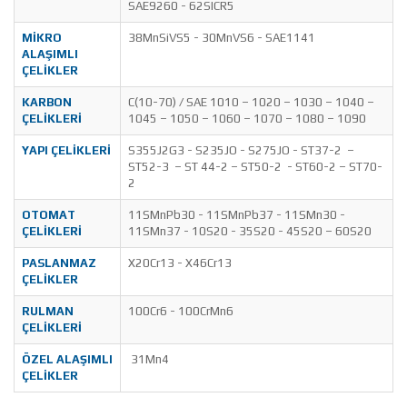
SAE9260 - 62SICR5
MİKRO
38MnSiVS5 - 30MnVS6 - SAE1141
ALAŞIMLI
ÇELİKLER
KARBON
C(10-70) / SAE 1010 – 1020 – 1030 – 1040 –
ÇELİKLERİ
1045 – 1050 – 1060 – 1070 – 1080 – 1090
YAPI ÇELİKLERİ
S355J2G3 - S235JO - S275JO - ST37-2 –
ST52-3 – ST 44-2 – ST50-2 - ST60-2 – ST70-
2
OTOMAT
11SMnPb30 - 11SMnPb37 - 11SMn30 -
ÇELİKLERİ
11SMn37 - 10S20 - 35S20 - 45S20 – 60S20
PASLANMAZ
X20Cr13 - X46Cr13
ÇELİKLER
RULMAN
100Cr6 - 100CrMn6
ÇELİKLERİ
ÖZEL ALAŞIMLI
31Mn4
ÇELİKLER