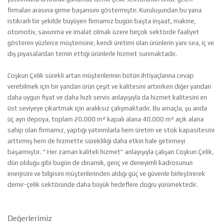
firmaları arasına girme başarısını göstermiştir. Kuruluşundan bu yana
istikrarlı bir şekilde büyüyen firmamız bugün başta inşaat, makine,
otomotiv, savunma ve imalat olmak üzere birçok sektörde faaliyet
gösteren yüzlerce müşterisine, kendi üretimi olan ürünlerin yanı sıra, iç ve
dış piyasalardan temin ettiği ürünlerle hizmet sunmaktadır.
Coşkun Çelik sürekli artan müşterilerinin bütün ihtiyaçlarına cevap
verebilmek için bir yandan ürün çeşit ve kalitesini artırırken diğer yandan
daha uygun fiyat ve daha hızlı servis anlayışıyla da hizmet kalitesini en
üst seviyeye çıkartmak için aralıksız çalışmaktadır. Bu amaçla, şu anda
üç ayrı depoya, toplam 20.000 m² kapalı alana 40.000 m² açık alana
sahip olan firmamız, yaptığı yatırımlarla hem üretim ve stok kapasitesini
arttırmış hem de hizmette sürekliliği daha etkin hale getirmeyi
başarmıştır. “ Her zaman kaliteli hizmet” anlayışıyla çalışan Coşkun Çelik,
dün olduğu gibi bugün de dinamik, genç ve deneyimli kadrosunun
enerjisini ve bilgisini müşterilerinden aldığı güç ve güvenle birleştirerek
demir-çelik sektöründe daha büyük hedeflere doğru yürümektedir.
Değerlerimiz